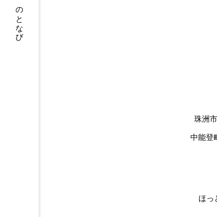
のとなび
珠洲
中能登
ほっ